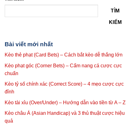
TÌM
KIẾM
Bài viết mới nhất
Kèo thẻ phạt (Card Bets) – Cách bắt kèo dễ thắng lớn
Kèo phạt góc (Corner Bets) – Cẩm nang cá cược cực
chuẩn
Kèo tỷ số chính xác (Correct Score) – 4 mẹo cược cực
đỉnh
Kèo tài xỉu (Over/Under) – Hướng dẫn vào tiền từ A – Z
Kèo châu Á (Asian Handicap) và 3 thủ thuật cược hiệu
quả