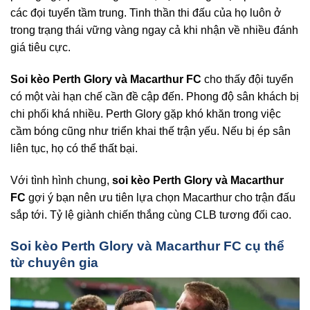
các đọi tuyển tầm trung. Tinh thần thi đấu của họ luôn ở
trong trạng thái vững vàng ngay cả khi nhận về nhiều đánh
giá tiêu cực.
Soi kèo Perth Glory và Macarthur FC
cho thấy đội tuyển
có một vài hạn chế cần đề cập đến. Phong độ sân khách bị
chi phối khá nhiều. Perth Glory gặp khó khăn trong việc
cầm bóng cũng như triển khai thế trận yếu. Nếu bị ép sân
liên tục, họ có thể thất bại.
Với tình hình chung,
soi kèo Perth Glory và Macarthur
FC
gợi ý bạn nên ưu tiên lựa chọn Macarthur cho trận đấu
sắp tới. Tỷ lệ giành chiến thắng cùng CLB tương đối cao.
Soi kèo Perth Glory và Macarthur FC cụ thể
từ chuyên gia