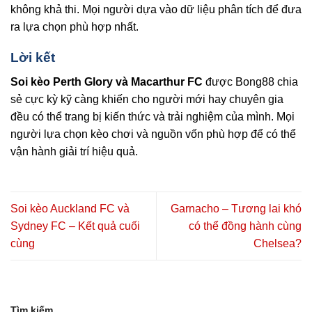
không khả thi. Mọi người dựa vào dữ liệu phân tích để đưa
ra lựa chọn phù hợp nhất.
Lời kết
Soi kèo Perth Glory và Macarthur FC
được Bong88 chia
sẻ cực kỳ kỹ càng khiến cho người mới hay chuyên gia
đều có thể trang bị kiến thức và trải nghiệm của mình. Mọi
người lựa chọn kèo chơi và nguồn vốn phù hợp để có thể
vận hành giải trí hiệu quả.
Soi kèo Auckland FC và
Garnacho – Tương lai khó
Sydney FC – Kết quả cuối
có thể đồng hành cùng
cùng
Chelsea?
Tìm kiếm