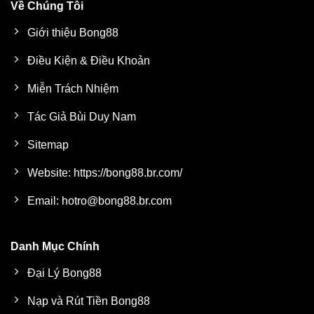
Về Chúng Tôi
Giới thiệu Bong88
Điều Kiện & Điều Khoản
Miễn Trách Nhiệm
Tác Giả Bùi Duy Nam
Sitemap
Website: https://bong88.br.com/
Email:
hotro@bong88.br.com
Danh Mục Chính
Đại Lý Bong88
Nạp và Rút Tiền Bong88