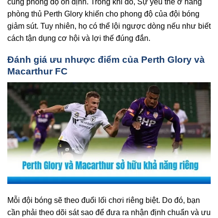
cùng phong độ ổn định. Trong khi đó, Sự yếu thế ở hàng
phòng thủ Perth Glory khiến cho phong độ của đội bóng
giảm sút. Tuy nhiên, họ có thể lội ngược dòng nếu như biết
cách tận dụng cơ hội và lợi thế đúng đắn.
Đánh giá ưu nhược điểm của Perth Glory và
Macarthur FC
Mỗi đội bóng sẽ theo đuổi lối chơi riêng biệt. Do đó, bạn
cần phải theo dõi sát sao để đưa ra nhận định chuẩn và ưu