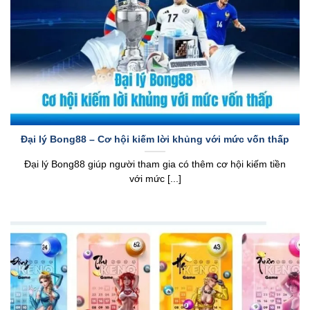
Đại lý Bong88 – Cơ hội kiếm lời khủng với mức vốn thấp
Đại lý Bong88 giúp người tham gia có thêm cơ hội kiếm tiền
với mức [...]