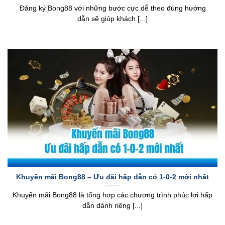
Đăng ký Bong88 với những bước cực dễ theo đúng hướng
dẫn sẽ giúp khách [...]
Khuyến mãi Bong88 – Ưu đãi hấp dẫn có 1-0-2 mới nhất
Khuyến mãi Bong88 là tổng hợp các chương trình phúc lợi hấp
dẫn dành riêng [...]