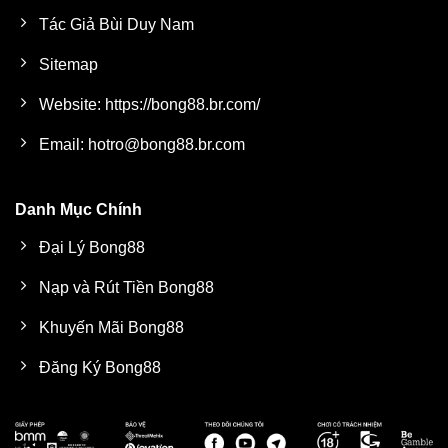
Tác Giả Bùi Duy Nam
Sitemap
Website: https://bong88.br.com/
Email:
hotro@bong88.br.com
Danh Mục Chính
Đại Lý Bong88
Nạp và Rút Tiền Bong88
Khuyến Mãi Bong88
Đăng Ký Bong88