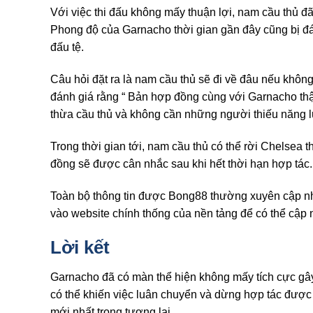
Với việc thi đấu không mấy thuận lợi, nam cầu thủ 
Phong độ của Garnacho thời gian gần đây cũng bị đán
đấu tệ.
Câu hỏi đặt ra là nam cầu thủ sẽ đi về đâu nếu khô
đánh giá rằng “ Bản hợp đồng cùng với Garnacho thậ
thừa cầu thủ và không cần những người thiếu năng l
Trong thời gian tới, nam cầu thủ có thể rời Chelsea
đồng sẽ được cân nhắc sau khi hết thời hạn hợp tác
Toàn bộ thông tin được Bong88 thường xuyên cập nhật
vào website chính thống của nền tảng để có thể cập 
Lời kết
Garnacho đã có màn thể hiện không mấy tích cực gây
có thể khiến việc luân chuyển và dừng hợp tác được
mới nhất trong tương lai.