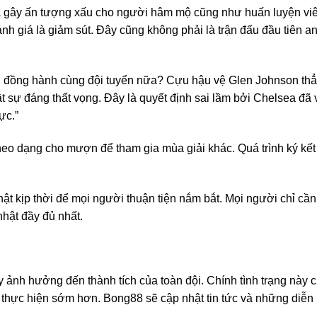
đã gây ấn tượng xấu cho người hâm mộ cũng như huấn luyện vi
h giá là giảm sút. Đây cũng không phải là trận đấu đầu tiên an
ng đồng hành cùng đội tuyển nữa? Cựu hậu vệ Glen Johnson th
t sự đáng thất vọng. Đây là quyết định sai lầm bởi Chelsea đã
ực.”
 theo dạng cho mượn để tham gia mùa giải khác. Quá trình ký kế
.
 kịp thời để mọi người thuận tiện nắm bắt. Mọi người chỉ cần
nhật đầy đủ nhất.
 ảnh hưởng đến thành tích của toàn đội. Chính tình trạng này 
 thực hiện sớm hơn. Bong88 sẽ cập nhật tin tức và những diễn