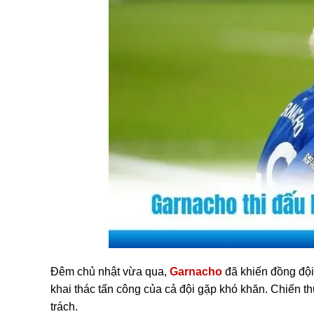
Đêm chủ nhật vừa qua,
Garnacho
đã khiến đồng đội
khai thác tấn công của cả đội gặp khó khăn. Chiến t
trách.