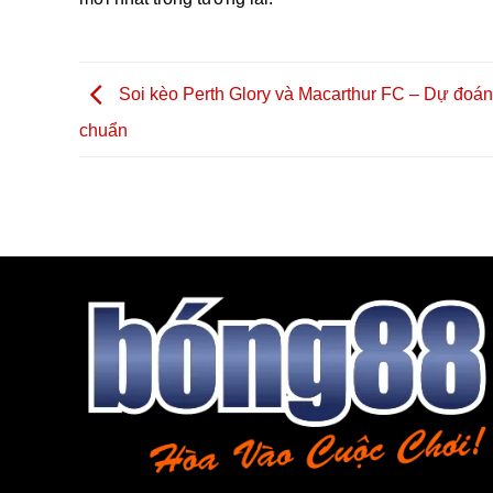
Soi kèo Perth Glory và Macarthur FC – Dự đoán
chuẩn