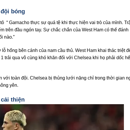
 đội bóng
tỏ “ Garnacho thực sự quá tệ khi thực hiện vai trò của mình. T
đếm trên đầu ngón tay. Sự chắc chắn của West Ham có thể đánh 
i nào.”
lỗ hổng bên cánh của nam cầu thủ. West Ham khai thác triệt đ
1 trải qua vô cùng khó khăn đối với Chelsea khi họ phải dốc hế
với toàn đội. Chelsea bị thủng lưới nặng chỉ trong thời gian n
hông yên.
 cải thiện