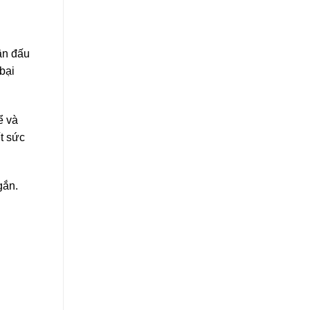
rận đấu
bại
ể và
t sức
gắn.