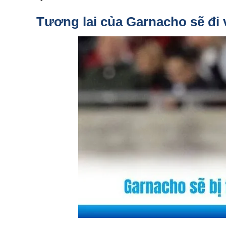
Tương lai của Garnacho sẽ đi