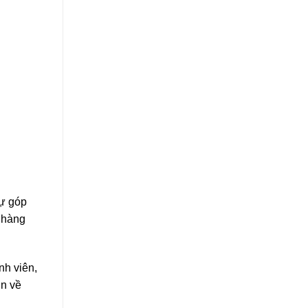
sự góp
 hàng
nh viên,
in về