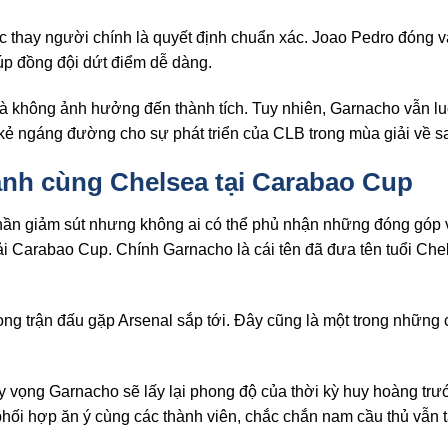
c thay người chính là quyết định chuẩn xác. Joao Pedro đóng va
úp đồng đội dứt điểm dễ dàng.
à không ảnh hưởng đến thành tích. Tuy nhiên, Garnacho vẫn luô
 kẻ ngáng đường cho sự phát triển của CLB trong mùa giải về s
ành cùng Chelsea tại Carabao Cup
hần giảm sút nhưng không ai có thể phủ nhận những đóng góp 
ải Carabao Cup. Chính Garnacho là cái tên đã đưa tên tuổi Che
ong trận đấu gặp Arsenal sắp tới. Đây cũng là một trong những 
 vọng Garnacho sẽ lấy lại phong độ của thời kỳ huy hoàng trư
phối hợp ăn ý cùng các thành viên, chắc chắn nam cầu thủ vẫn 