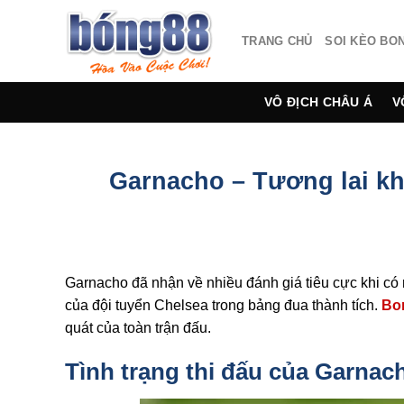
Bỏ
qua
TRANG CHỦ
SOI KÈO BO
nội
dung
VÔ ĐỊCH CHÂU Á
V
Garnacho – Tương lai k
Garnacho đã nhận về nhiều đánh giá tiêu cực khi có
của đội tuyển Chelsea trong bảng đua thành tích.
Bo
quát của toàn trận đấu.
Tình trạng thi đấu của Garnac