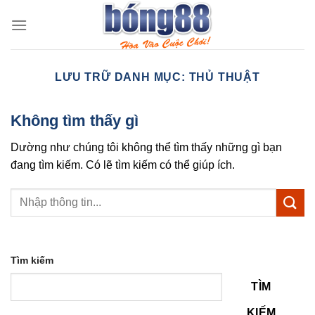
Bỏ
qua
nội
dung
LƯU TRỮ DANH MỤC:
THỦ THUẬT
Không tìm thấy gì
Dường như chúng tôi không thể tìm thấy những gì bạn
đang tìm kiếm. Có lẽ tìm kiếm có thể giúp ích.
Tìm kiếm
TÌM
KIẾM