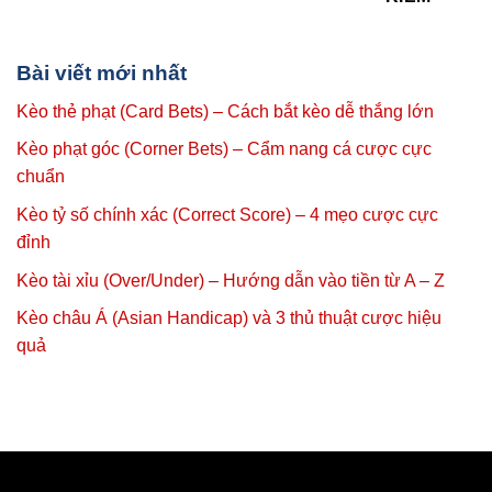
Bài viết mới nhất
Kèo thẻ phạt (Card Bets) – Cách bắt kèo dễ thắng lớn
Kèo phạt góc (Corner Bets) – Cẩm nang cá cược cực
chuẩn
Kèo tỷ số chính xác (Correct Score) – 4 mẹo cược cực
đỉnh
Kèo tài xỉu (Over/Under) – Hướng dẫn vào tiền từ A – Z
Kèo châu Á (Asian Handicap) và 3 thủ thuật cược hiệu
quả