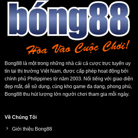
Bong88 là một trong những nhà cái cá cược trực tuyến uy
tín tại thị trường Việt Nam, được cấp phép hoạt động bởi
chính phủ Philippines từ năm 2003. Nổi tiếng với giao diện
đẹp mắt, dễ sử dụng, cùng kho game đa dạng, phong phú,
Bong88 thu hút lượng lớn người chơi tham gia mỗi ngày.
Về Chúng Tôi
Giới thiệu Bong88