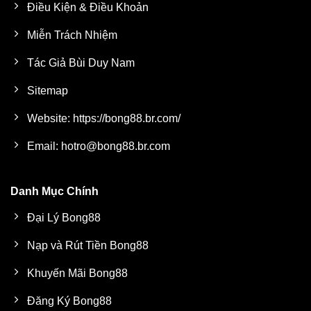
Điều Kiện & Điều Khoản
Miễn Trách Nhiệm
Tác Giả Bùi Duy Nam
Sitemap
Website: https://bong88.br.com/
Email:
hotro@bong88.br.com
Danh Mục Chính
Đại Lý Bong88
Nạp và Rút Tiền Bong88
Khuyến Mãi Bong88
Đăng Ký Bong88