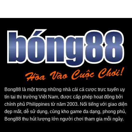
Bong88 là một trong những nhà cái cá cược trực tuyến uy
tín tại thị trường Việt Nam, được cấp phép hoạt động bởi
chính phủ Philippines từ năm 2003. Nổi tiếng với giao diện
đẹp mắt, dễ sử dụng, cùng kho game đa dạng, phong phú,
Bong88 thu hút lượng lớn người chơi tham gia mỗi ngày.