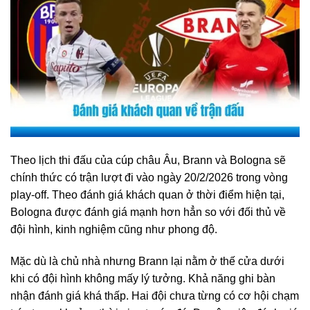
Theo lịch thi đấu của cúp châu Âu, Brann và Bologna sẽ
chính thức có trận lượt đi vào ngày 20/2/2026 trong vòng
play-off. Theo đánh giá khách quan ở thời điểm hiện tại,
Bologna được đánh giá mạnh hơn hẳn so với đối thủ về
đội hình, kinh nghiệm cũng như phong độ.
Mặc dù là chủ nhà nhưng Brann lại nằm ở thế cửa dưới
khi có đội hình không mấy lý tưởng. Khả năng ghi bàn
nhận đánh giá khá thấp. Hai đội chưa từng có cơ hội chạm