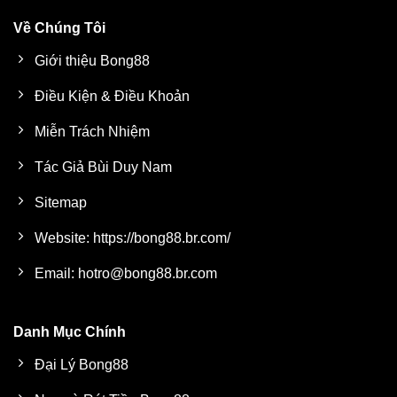
Về Chúng Tôi
Giới thiệu Bong88
Điều Kiện & Điều Khoản
Miễn Trách Nhiệm
Tác Giả Bùi Duy Nam
Sitemap
Website: https://bong88.br.com/
Email:
hotro@bong88.br.com
Danh Mục Chính
Đại Lý Bong88