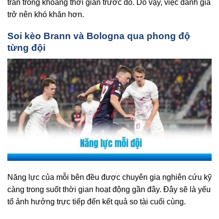
trán trong khoảng thời gian trước đó. Do vậy, việc đánh giá
trở nên khó khăn hơn.
Soi kèo Brann và Bologna qua phong độ
từng đội
Năng lực của mỗi bên đều được chuyên gia nghiên cứu kỹ
càng trong suốt thời gian hoạt động gần đây. Đây sẽ là yếu
tố ảnh hưởng trực tiếp đến kết quả so tài cuối cùng.