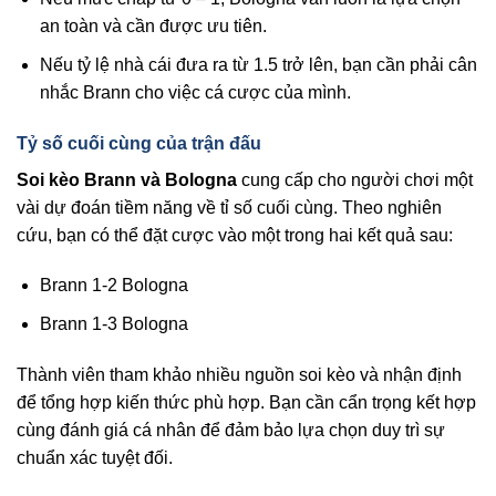
an toàn và cần được ưu tiên.
Nếu tỷ lệ nhà cái đưa ra từ 1.5 trở lên, bạn cần phải cân
nhắc Brann cho việc cá cược của mình.
Tỷ số cuối cùng của trận đấu
Soi kèo Brann và Bologna
cung cấp cho người chơi một
vài dự đoán tiềm năng về tỉ số cuối cùng. Theo nghiên
cứu, bạn có thể đặt cược vào một trong hai kết quả sau:
Brann 1-2 Bologna
Brann 1-3 Bologna
Thành viên tham khảo nhiều nguồn soi kèo và nhận định
để tổng hợp kiến thức phù hợp. Bạn cần cẩn trọng kết hợp
cùng đánh giá cá nhân để đảm bảo lựa chọn duy trì sự
chuẩn xác tuyệt đối.