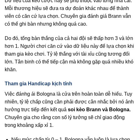
Dữ liệu của kèo cược này sẽ phụ thuộc vào từng nhà cái.
Mỗi thương hiệu sẽ đưa ra dự đoán khác nhau để thành
viên có căn cứ lựa chọn. Chuyên gia đánh giá Brann vẫn
có thể ghi bàn nhưng không quá cao.
Do đó, tổng bàn thắng của cả hai đội sẽ thấp hơn 3 và lớn
hơn 1. Người chơi căn cứ vào dữ liệu này để lựa chọn khi
tham gia kèo chơi. Tỷ lệ thắng với tài xỉu cũng tương đối
lớn. Tân binh có thể tiếp cận mà không gặp quá nhiều khó
khăn.
Tham gia Handicap kịch tính
Việc đánhg ái Bologna là cửa trên hoàn toàn dễ hiểu. Tuy
nhiên, tỷ lệ chấp cũng cần phải được cân nhắc bởi nó ảnh
hưởng trực tiếp đến kết quả
soi kèo Brann và Bologna.
Chuyên gia cho rằng con số lý tưởng sẽ chỉ giao động
trong khoảng xấp xỉ 1.
Nếu mức chấp từ 0 – 1, Bologna vẫn luôn là lựa chọn