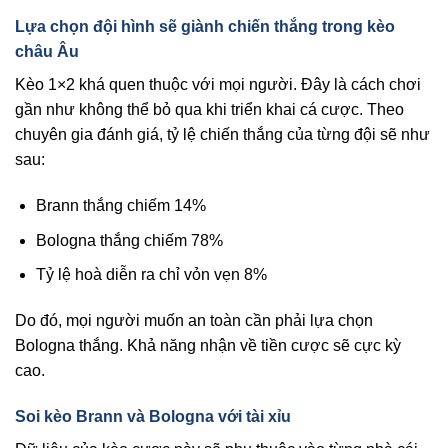
Lựa chọn đội hình sẽ giành chiến thắng trong kèo
châu Âu
Kèo 1×2 khá quen thuộc với mọi người. Đây là cách chơi
gần như không thể bỏ qua khi triển khai cá cược. Theo
chuyên gia đánh giá, tỷ lệ chiến thắng của từng đội sẽ như
sau:
Brann thắng chiếm 14%
Bologna thắng chiếm 78%
Tỷ lệ hoà diễn ra chỉ vỏn vẹn 8%
Do đó, mọi người muốn an toàn cần phải lựa chọn
Bologna thắng. Khả năng nhận về tiền cược sẽ cực kỳ
cao.
Soi kèo Brann và Bologna với tài xỉu