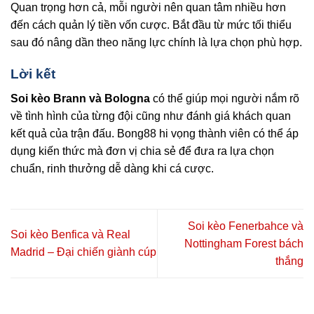
Quan trọng hơn cả, mỗi người nên quan tâm nhiều hơn
đến cách quản lý tiền vốn cược. Bắt đầu từ mức tối thiểu
sau đó nâng dần theo năng lực chính là lựa chọn phù hợp.
Lời kết
Soi kèo Brann và Bologna
có thể giúp mọi người nắm rõ
về tình hình của từng đội cũng như đánh giá khách quan
kết quả của trận đấu. Bong88 hi vọng thành viên có thể áp
dụng kiến thức mà đơn vị chia sẻ để đưa ra lựa chọn
chuẩn, rinh thưởng dễ dàng khi cá cược.
Soi kèo Fenerbahce và
Soi kèo Benfica và Real
Nottingham Forest bách
Madrid – Đại chiến giành cúp
thắng