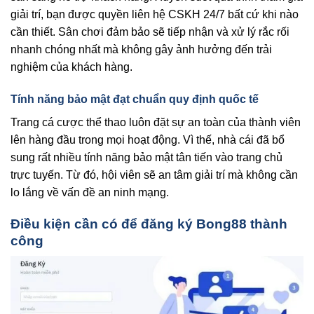
giải trí, bạn được quyền liên hệ CSKH 24/7 bất cứ khi nào
cần thiết. Sân chơi đảm bảo sẽ tiếp nhận và xử lý rắc rối
nhanh chóng nhất mà không gây ảnh hưởng đến trải
nghiệm của khách hàng.
Tính năng bảo mật đạt chuẩn quy định quốc tế
Trang cá cược thể thao luôn đặt sự an toàn của thành viên
lên hàng đầu trong mọi hoạt động. Vì thế, nhà cái đã bổ
sung rất nhiều tính năng bảo mật tân tiến vào trang chủ
trực tuyến. Từ đó, hội viên sẽ an tâm giải trí mà không cần
lo lắng về vấn đề an ninh mạng.
Điều kiện cần có để đăng ký Bong88 thành
công