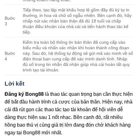
Tiếp theo, tạo lập mật khẩu hợp lệ gồm đầy đủ ký tự in
thường, in hoa và chữ số ngẫu nhiên. Bên cạnh đó, hãy
Bước
nhấp nút xác nhận bản thân đã đủ 18 tuổi và chấp
3
thuận điều khoản của nhà cái và tiến hành thao tác kế
tiếp.
Kiểm tra toàn bộ thông tin bản thân đã cung cấp vào
biểu mẫu và nhấn xác nhận khi hoàn thành công đoạn
Bước
này. Sau đó, hệ thống tự động sẽ gửi mã xác minh về số
4
điện thoại bạn cung cấp để xác minh danh tính. Nhập
đủ số trong tin nhắn đã nhận giúp nhà cái hoàn tất quy
trình tạo tài khoản.
Lời kết
Đăng ký Bong88
là thao tác quan trọng bạn cần thực hiện
để bắt đầu hành trình cá cược của bản thân. Hiện nay, nhà
cái đã rút gọn các thao tác tạo tài khoản để hội viên dễ
dàng thực hiện sau 1 nốt nhạc. Bên cạnh đó, rất nhiều
hồng bao thú vị cùng giá trị lớn đang đón chờ khách hàng
ngay tại Bong88 mới nhất.