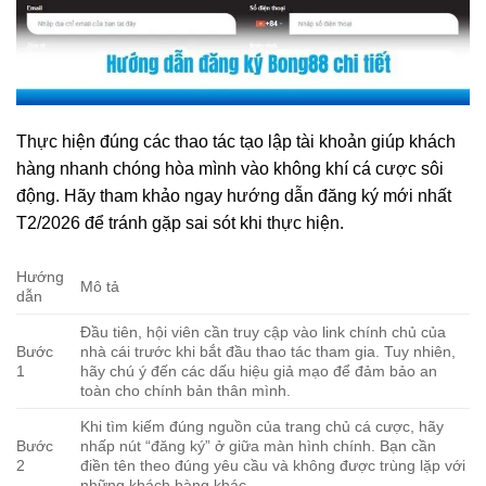
Thực hiện đúng các thao tác tạo lập tài khoản giúp khách
hàng nhanh chóng hòa mình vào không khí cá cược sôi
động. Hãy tham khảo ngay hướng dẫn đăng ký mới nhất
T2/2026 để tránh gặp sai sót khi thực hiện.
Hướng
Mô tả
dẫn
Đầu tiên, hội viên cần truy cập vào link chính chủ của
Bước
nhà cái trước khi bắt đầu thao tác tham gia. Tuy nhiên,
1
hãy chú ý đến các dấu hiệu giả mạo để đảm bảo an
toàn cho chính bản thân mình.
Khi tìm kiếm đúng nguồn của trang chủ cá cược, hãy
Bước
nhấp nút “đăng ký” ở giữa màn hình chính. Bạn cần
2
điền tên theo đúng yêu cầu và không được trùng lặp với
những khách hàng khác.