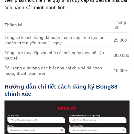
viên phải thực hiện lại quy trình truy cập từ đầu để nhà cái
tiến hành xác minh danh tính.
Thông
Thống kê
số
Tổng số khách hàng đã hoàn thành quy trình tạo tài
25.000
khoản trực tuyến trong 1 ngày
Tổng lượt truy cập vào nhà cái mỗi ngày theo số liệu
300.000
thực tế
Số lượng quà tặng đặc biệt nhà cái chia sẻ để chào
10.000+
mừng thành viên mới
Hướng dẫn chi tiết cách đăng ký Bong88
chính xác