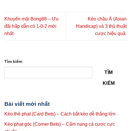
Khuyến mãi Bong88 – Ưu
Kèo châu Á (Asian
đãi hấp dẫn có 1-0-2 mới
Handicap) và 3 thủ thuật
nhất
cược hiệu quả
Tìm kiếm
TÌM
KIẾM
Bài viết mới nhất
Kèo thẻ phạt (Card Bets) – Cách bắt kèo dễ thắng lớn
Kèo phạt góc (Corner Bets) – Cẩm nang cá cược cực