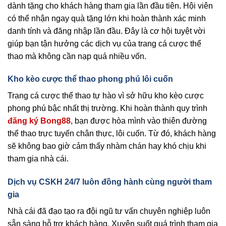
dành tặng cho khách hàng tham gia lần đầu tiên. Hội viên
có thể nhận ngay quà tặng lớn khi hoàn thành xác minh
danh tính và đăng nhập lần đầu. Đây là cơ hội tuyệt vời
giúp bạn tận hưởng các dịch vụ của trang cá cược thể
thao mà không cần nạp quá nhiều vốn.
Kho kèo cược thể thao phong phú lôi cuốn
Trang cá cược thể thao tự hào vì sở hữu kho kèo cược
phong phú bậc nhất thị trường. Khi hoàn thành quy trình
đăng ký Bong88
, bạn được hòa mình vào thiên đường
thể thao trực tuyến chân thực, lôi cuốn. Từ đó, khách hàng
sẽ không bao giờ cảm thấy nhàm chán hay khó chịu khi
tham gia nhà cái.
Dịch vụ CSKH 24/7 luôn đồng hành cùng người tham
gia
Nhà cái đã đạo tạo ra đội ngũ tư vấn chuyên nghiệp luôn
sẵn sàng hỗ trợ khách hàng. Xuyên suốt quá trình tham gia